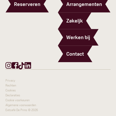
Reserveren
Arrangementen
Zakeljk
Werken bij
Contact
Privacy
Rechten
Cookies
Declaraties
Cookie voorkeuren
Algemene voorwaarden
Eetcafé De Prins ©
2026