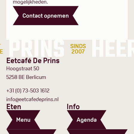
mogelijkheden.
Contact opnemen
PRINS
HEER
SINDS
2007
Eetcafé De Prins
Hoogstraat 50
5258 BE Berlicum
+31 (0) 73-503 1612
info@eetcafedeprins.nl
Eten
Info
Menu
Agenda