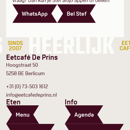
vraag? Dan kun je Stef altijd appen of bellen!
WhatsApp
Bel Stef
HEERLIJK
SINDS
EET
2007
CAFE
Eetcafé De Prins
Hoogstraat 50
5258 BE Berlicum
+31 (0) 73-503 1612
info@eetcafedeprins.nl
Eten
Info
Menu
Agenda