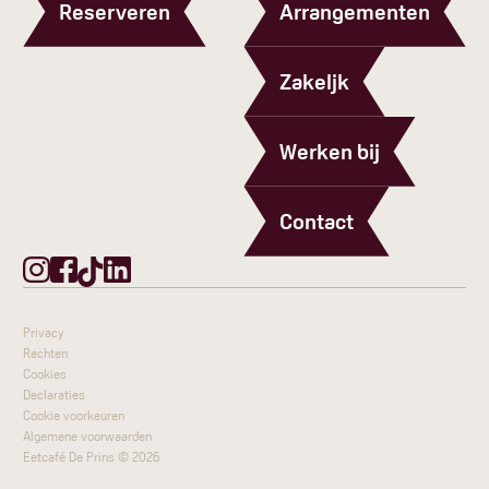
Reserveren
Arrangementen
Zakeljk
Werken bij
Contact
Privacy
Rechten
Cookies
Declaraties
Cookie voorkeuren
Algemene voorwaarden
Eetcafé De Prins ©
2026